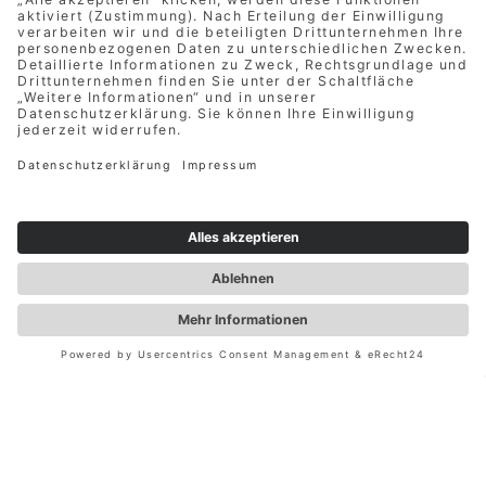
MAC ALU
Bachackerweg 45
45772 Marl
+49 2365 878 9992
UNSER ANGEBOT
Alu Überdachungen
Glaselemente & Festelemente
Beschattungen
Zubehör und Services
INFORMATIONEN
Unverbindliche Anfrage
Rabattaktionen
Zahlung & Versand