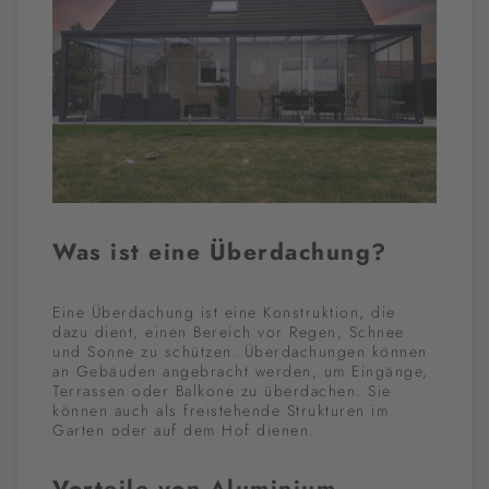
Was ist eine Überdachung?
Eine Überdachung ist eine Konstruktion, die
dazu dient, einen Bereich vor Regen, Schnee
und Sonne zu schützen. Überdachungen können
an Gebäuden angebracht werden, um Eingänge,
Terrassen oder Balkone zu überdachen. Sie
können auch als freistehende Strukturen im
Garten oder auf dem Hof dienen.