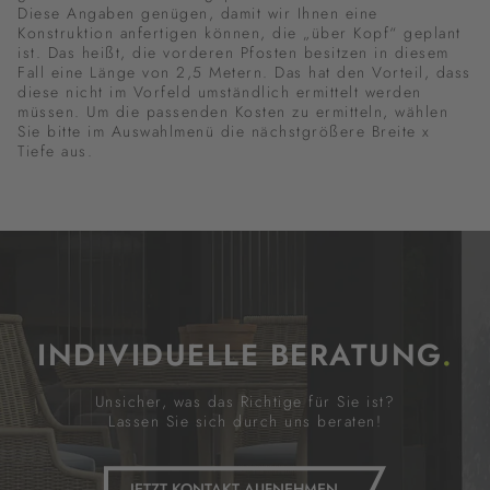
Diese Angaben genügen, damit wir Ihnen eine
Konstruktion anfertigen können, die „über Kopf“ geplant
ist. Das heißt, die vorderen Pfosten besitzen in diesem
Fall eine Länge von 2,5 Metern. Das hat den Vorteil, dass
diese nicht im Vorfeld umständlich ermittelt werden
müssen. Um die passenden Kosten zu ermitteln, wählen
Sie bitte im Auswahlmenü die nächstgrößere Breite x
Tiefe aus.
INDIVIDUELLE BERATUNG
.
Unsicher, was das Richtige für Sie ist?
Lassen Sie sich durch uns beraten!
JETZT KONTAKT AUFNEHMEN