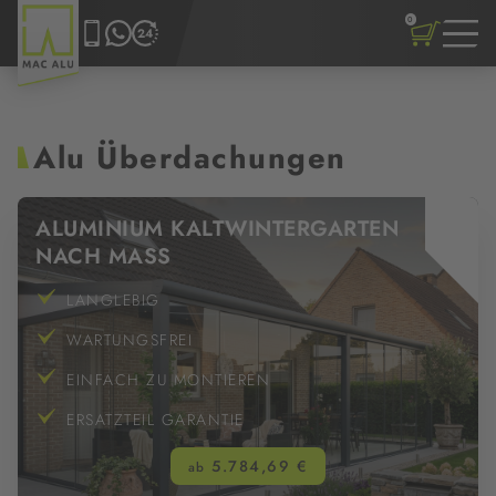
0
Alu Überdachungen
ALUMINIUM KALTWINTERGARTEN
NACH MASS
LANGLEBIG
WARTUNGSFREI
EINFACH ZU MONTIEREN
ERSATZTEIL GARANTIE
5.784,69 €
ab