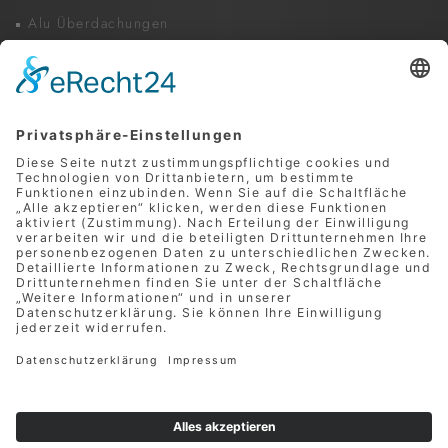
Alu Überdachungen
Glaselemente & Festelemente
Beschattungen
Zubehör und Services
INFORMATIONEN
Unverbindliche Anfrage
Rabattaktionen
Zahlung & Versand
Kontakt
RECHTLICHES
Impressum
Datenschutz
AGB