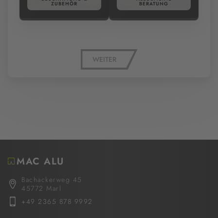
ZUBEHÖR
BERATUNG
WEITER
MAC ALU
Bachackerweg 45
45772 Marl
+49 2365 878 9992