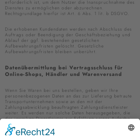
erforderlich ist, um dem Nutzer die Inanspruchnahme des
Dienstes zu ermöglichen oder abzurechnen.
Rechtsgrundlage hierfür ist Art. 6 Abs. 1 lit. b DSGVO.
Die erhobenen Kundendaten werden nach Abschluss des
Auftrags oder Beendigung der Geschäftsbeziehung und
Ablauf der ggf. bestehenden gesetzlichen
Aufbewahrungsfristen gelöscht. Gesetzliche
Aufbewahrungsfristen bleiben unberührt.
Daten­übermittlung bei Vertragsschluss für
Online-Shops, Händler und Warenversand
Wenn Sie Waren bei uns bestellen, geben wir Ihre
personenbezogenen Daten an das zur Lieferung betraute
Transportunternehmen sowie an den mit der
Zahlungsabwicklung beauftragten Zahlungsdienstleister
weiter. Es werden nur solche Daten herausgegeben, die
der jeweilige Dienstleister zur Erfüllung seiner Aufgabe
benötigt. Rechtsgrundlage hierfür ist Art. 6 Abs. 1 lit. b
DSGVO, der die Verarbeitung von Daten zur Erfüllung
eines Vertrags oder vorvertraglicher Maßnahmen