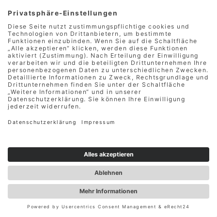
gestattet. Sofern Sie eine entsprechende Einwilligung
nach Art. 6 Abs. 1 lit. a DSGVO erteilt haben, werden wir
Ihre E-Mail-Adresse an das mit der Lieferung betraute
Transportunternehmen übergeben, damit dieses Sie per E-
Mail über den Versandstatus Ihrer Bestellung informieren
kann; Sie können die Einwilligung jederzeit widerrufen.
Daten­übermittlung bei Vertragsschluss für
Dienstleistungen und digitale Inhalte
Wir übermitteln personenbezogene Daten an Dritte nur
dann, wenn dies im Rahmen der Vertragsabwicklung
notwendig ist, etwa an das mit der Zahlungsabwicklung
beauftragte Kreditinstitut.
Eine weitergehende Übermittlung der Daten erfolgt nicht
bzw. nur dann, wenn Sie der Übermittlung ausdrücklich
zugestimmt haben. Eine Weitergabe Ihrer Daten an Dritte
ohne ausdrückliche Einwilligung, etwa zu Zwecken der
Werbung, erfolgt nicht.
Grundlage für die Datenverarbeitung ist Art. 6 Abs. 1 lit.