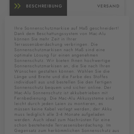
BESCHREIBUNG
VERSAND
Ihre Sonnenschutzmarkise auf Maß geschneidert!
Dank dem Beschattungssystem von Mac-Alu
können Sie mehr Zeit in Ihrer
Terrassenüberdachung verbringen. Die
Sonnenschutzmarkisen nach Maß sind eine
optimale Lösung für einen angenehmen
Sonnenschutz. Wir bieten Ihnen hochwertige
Sonnenschutzmarkisen an, die Sie nach Ihren
Wünschen gestalten können. Wählen Sie die
Länge und Breite und die Farbe des Stoffes
individuell aus und bestellen Sie den fertigen
Sonnenschutz bequem und sicher online. Der
Mac-Alu Sonnenschutz ist akkubetrieben mit
Fernbedienung. Die Mac-Alu Akkusysteme sind
leicht durch jeden Laien zu montieren, es
müssen keine Kabel verlegt werden, der Akku
muss lediglich alle 3-4 Monate aufgeladen
werden. Auch ideal zum Nachrüsten für eine
schon bestehende Terrassenüberdachung. Im
Gegensatz zum herkömmlichen Sonnenschutz aus