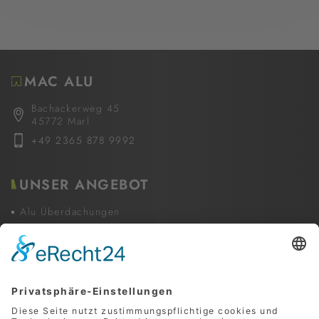
MAC ALU
Bachackerweg 45
45772 Marl
+49 2365 878 9992
UNSER ANGEBOT
Alu Überdachungen
Glaselemente & Festelemente
Beschattungen
Zubehör und Services
INFORMATIONEN