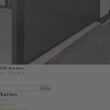
ZIP-Screen
1.725,50 €
ab
JETZT KONFIGURIEREN
Seiten
AGB
Aktuelles
Anfrageformular