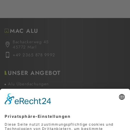
MAC ALU
Bachackerweg 45
45772 Marl
+49 2365 878 9992
UNSER ANGEBOT
Alu Überdachungen
Glaselemente & Festelemente
Beschattungen
Zubehör und Services
INFORMATIONEN