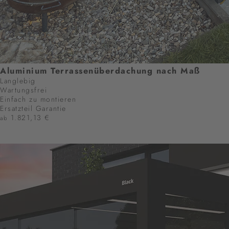
Aluminium Terrassenüberdachung nach Maß
Langlebig
Wartungsfrei
Einfach zu montieren
Ersatzteil Garantie
1.821,13 €
ab
JETZT KONFIGURIEREN